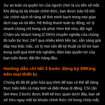
Sự an toàn và quyền lợi của người chơi là ưu tiên số một.
Khi đăng ký tài khoản chính thức, bạn được bảo hộ bởi
các chính sách rõ ràng về tính minh bạch trong mọi giao
dịch nạp và rút tiền. Hệ thống thanh toán tự động, xử lý
nhanh chóng chỉ trong vài phút. Hơn thế nữa, đội ngũ
Chăm sóc khách hàng (CSKH) chuyên nghiệp của chúng
tôi luôn túc trực 24/7 qua nhiều kênh liên lạc, sẵn sàng giải
đáp mọi thắc mắc, xử lý mọi vấn đề kỹ thuật và hỗ trợ bạn
trong suốt quá trình trải nghiệm, đảm bảo quyền lợi của
bạn luôn được đặt lên hàng đầu.
Hướng dẫn chi tiết 3 bước đăng ký 89King
trên mọi thiết bị
Chúng tôi đã tối giản hóa quy trình để bạn có thể dễ dàng
thực hiện trên cả máy tính và điện thoại di động. Chỉ cần
làm theo 3 bước được thiết kế trực quan dưới đây, bạn sẽ
sở hữu ngay một tài khoản chính thức chỉ trong chớp mắt.