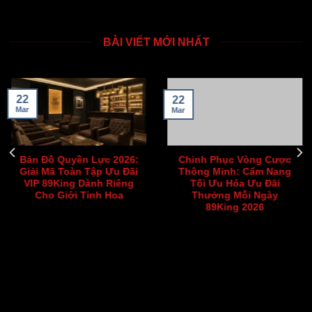
Kê:
Hóa
Giới
Tối
Ưu
Tinh
Ưu
Đãi
Hoa
BÀI VIẾT MỚI NHẤT
Lợi
Thưởng
Nhuận
Mỗi
Cùng
Ngày
Tài
89King
Xỉu
2026
22
22
89King
Mar
Mar
2026
Bản Đồ Quyền Lực 2026:
Chinh Phục Vòng Cược
Giải Mã Toàn Tập Ưu Đãi
Thông Minh: Cẩm Nang
VIP 89King Dành Riêng
Tối Ưu Hóa Ưu Đãi
Cho Giới Tinh Hoa
Thưởng Mỗi Ngày
89King 2026