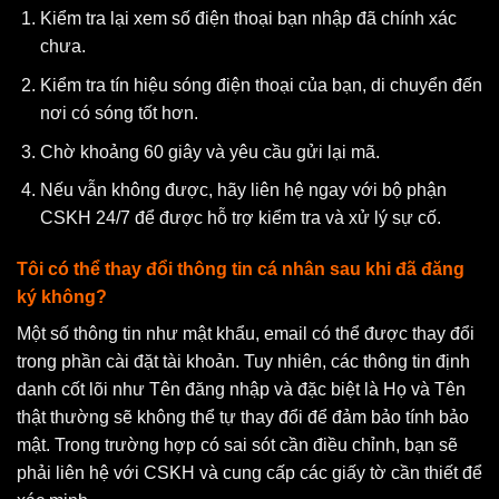
Kiểm tra lại xem số điện thoại bạn nhập đã chính xác
chưa.
Kiểm tra tín hiệu sóng điện thoại của bạn, di chuyển đến
nơi có sóng tốt hơn.
Chờ khoảng 60 giây và yêu cầu gửi lại mã.
Nếu vẫn không được, hãy liên hệ ngay với bộ phận
CSKH 24/7 để được hỗ trợ kiểm tra và xử lý sự cố.
Tôi có thể thay đổi thông tin cá nhân sau khi đã đăng
ký không?
Một số thông tin như mật khẩu, email có thể được thay đổi
trong phần cài đặt tài khoản. Tuy nhiên, các thông tin định
danh cốt lõi như Tên đăng nhập và đặc biệt là Họ và Tên
thật thường sẽ không thể tự thay đổi để đảm bảo tính bảo
mật. Trong trường hợp có sai sót cần điều chỉnh, bạn sẽ
phải liên hệ với CSKH và cung cấp các giấy tờ cần thiết để