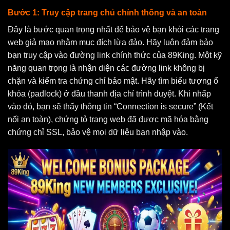
Bước 1: Truy cập trang chủ chính thống và an toàn
Đây là bước quan trọng nhất để bảo vệ bạn khỏi các trang
web giả mạo nhằm mục đích lừa đảo. Hãy luôn đảm bảo
bạn truy cập vào đường link chính thức của
89King
. Một kỹ
năng quan trọng là nhận diện các đường link không bị
chặn và kiểm tra chứng chỉ bảo mật. Hãy tìm biểu tượng ổ
khóa (padlock) ở đầu thanh địa chỉ trình duyệt. Khi nhấp
vào đó, bạn sẽ thấy thông tin “Connection is secure” (Kết
nối an toàn), chứng tỏ trang web đã được mã hóa bằng
chứng chỉ SSL, bảo vệ mọi dữ liệu bạn nhập vào.