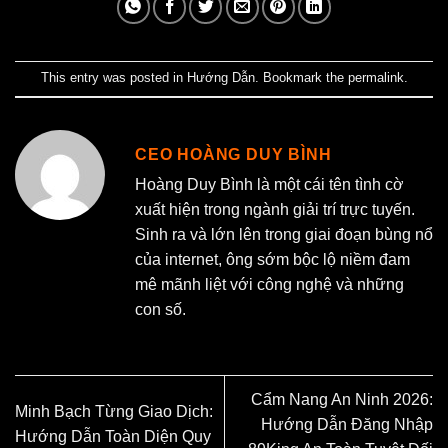
This entry was posted in
Hướng Dẫn
. Bookmark the
permalink
.
CEO HOÀNG DUY BÌNH
Hoàng Duy Bình là một cái tên tình cờ
xuất hiện trong ngành giải trí trực tuyến.
Sinh ra và lớn lên trong giai đoạn bùng nổ
của internet, ông sớm bộc lộ niềm đam
mê mãnh liệt với công nghệ và những
con số.
Cẩm Nang An Ninh 2026:
Minh Bạch Từng Giao Dịch:
Hướng Dẫn Đăng Nhập
Hướng Dẫn Toàn Diện Quy