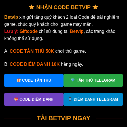
NHẬN CODE BETVIP
Betvip
xin gửi tặng quý khách 2 loại Code để trải nghiệm
game, chúc quý khách chơi game may mắn.
Lưu ý:
Giftcode
chỉ sử dụng tại
Betvip
, các trang khác
không thể sử dụng.
A.
CODE TÂN THỦ 50K
chơi thử game.
B.
CODE ĐIỂM DANH
10K
hàng ngày.
CODE TÂN THỦ
TÂN THỦ TELEGRAM
CODE ĐIỂM DANH
ĐIỂM DANH TELEGRAM
TẢI BETVIP NGAY