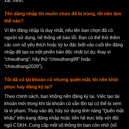
xác minh.
Tên đăng nhập tôi muốn chọn đã bị trùng, tôi nên làm
thế nào?
Vì tên đăng nhập là duy nhất, nếu tên bạn chọn đã có
người sử dụng, hệ thống sẽ báo lỗi. Bạn có thể thử thêm
các con số yêu thích hoặc ký tự đặc biệt vào cuối tên đăng
nhập để tạo ra một phiên bản độc nhất (ví dụ: thay vì
“chieuthang”, hãy thử “chieuthang99” hoặc
“chieuthang2026”).
Tôi đã có tài khoản cũ nhưng quên mất, tôi nên khôi
phục hay đăng ký lại?
Theo chính sách, bạn không nên đăng ký lại. Việc tạo tài
khoản mới trong khi tài khoản cũ vẫn tồn tại có thể bị xem
là vi phạm. Thay vào đó, hãy sử dụng tính năng “Quên mật
khẩu” trên trang đăng nhập hoặc liên hệ trực tiếp với đội
ngũ CSKH. Cung cấp một số thông tin bạn còn nhớ (số