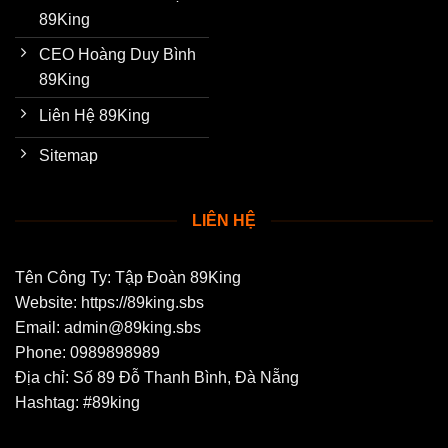
89King
CEO Hoàng Duy Bình
89King
Liên Hệ 89King
Sitemap
LIÊN HỆ
Tên Công Ty: Tập Đoàn 89King
Website: https://89king.sbs
Email:
admin@89king.sbs
Phone: 0989898989
Địa chỉ: Số 89 Đỗ Thanh Bình, Đà Nẵng
Hashtag: #89king