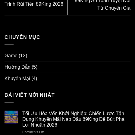
89King An Toàn Tuyệt Đối
Trình Rút Tiền 89King 2026
Từ Chuyên Gia
CHUYÊN MỤC
Game
(12)
Hướng Dẫn
(5)
Khuyến Mại
(4)
BÀI VIẾT MỚI NHẤT
Tối Ưu Hóa Vốn Khởi Nghiệp: Chiến Lược Tận
Dụng Khuyến Mãi Nạp Đầu 89King Để Bứt Phá
Lợi Nhuận 2026
on
Comments Off