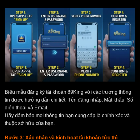
Biểu mẫu đăng ký tài khoản 89King với các trường thông
tin được hướng dẫn chi tiết: Tên đăng nhập, Mật khẩu, Số
điện thoại và Email.
Hãy đảm bảo mọi thông tin bạn cung cấp là chính xác và
thuộc sở hữu của bạn.
Bước 3: Xác nhận và kích hoạt tài khoản tức thì