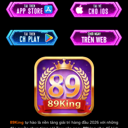
89King
tự hào là nền tảng giải trí hàng đầu 2026 với những