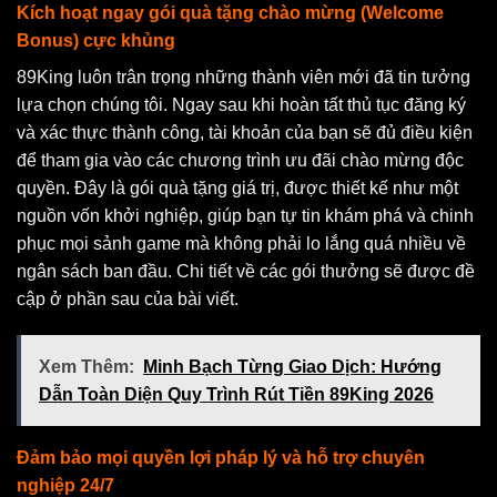
Kích hoạt ngay gói quà tặng chào mừng (Welcome
Bonus) cực khủng
89King luôn trân trọng những thành viên mới đã tin tưởng
lựa chọn chúng tôi. Ngay sau khi hoàn tất thủ tục đăng ký
và xác thực thành công, tài khoản của bạn sẽ đủ điều kiện
để tham gia vào các chương trình ưu đãi chào mừng độc
quyền. Đây là gói quà tặng giá trị, được thiết kế như một
nguồn vốn khởi nghiệp, giúp bạn tự tin khám phá và chinh
phục mọi sảnh game mà không phải lo lắng quá nhiều về
ngân sách ban đầu. Chi tiết về các gói thưởng sẽ được đề
cập ở phần sau của bài viết.
Xem Thêm:
Minh Bạch Từng Giao Dịch: Hướng
Dẫn Toàn Diện Quy Trình Rút Tiền 89King 2026
Đảm bảo mọi quyền lợi pháp lý và hỗ trợ chuyên
nghiệp 24/7