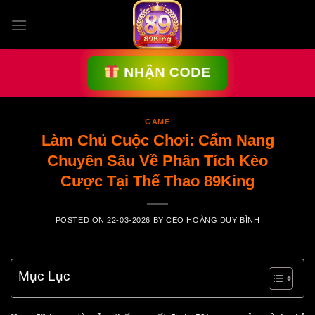
Skip
to
content
NHẬN CODE
GAME
Làm Chủ Cuộc Chơi: Cẩm Nang
Chuyên Sâu Về Phân Tích Kèo
Cược Tại Thể Thao 89King
POSTED ON
22-03-2026
BY
CEO HOÀNG DUY BÌNH
Mục Lục