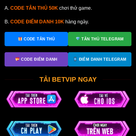
A.
CODE TÂN THỦ 50K
chơi thử game.
B.
CODE ĐIỂM DANH
10K
hàng ngày.
CODE TÂN THỦ
TÂN THỦ TELEGRAM
CODE ĐIỂM DANH
ĐIỂM DANH TELEGRAM
TẢI BETVIP NGAY