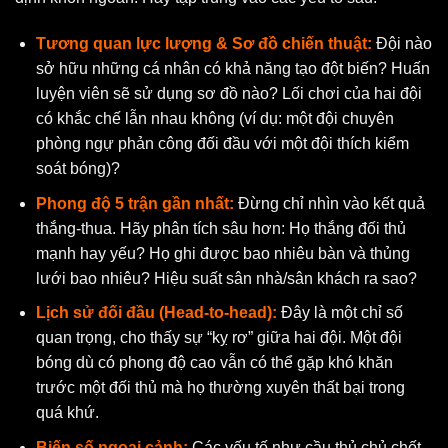
Tương quan lực lượng & Sơ đồ chiến thuật:
Đội nào
sở hữu những cá nhân có khả năng tạo đột biến? Huấn
luyện viên sẽ sử dụng sơ đồ nào? Lối chơi của hai đội
có khắc chế lẫn nhau không (ví dụ: một đội chuyên
phòng ngự phản công đối đầu với một đội thích kiểm
soát bóng)?
Phong độ 5 trận gần nhất:
Đừng chỉ nhìn vào kết quả
thắng-thua. Hãy phân tích sâu hơn: Họ thắng đối thủ
mạnh hay yếu? Họ ghi được bao nhiêu bàn và thủng
lưới bao nhiêu? Hiệu suất sân nhà/sân khách ra sao?
Lịch sử đối đầu (Head-to-head):
Đây là một chỉ số
quan trọng, cho thấy sự “kỵ rơ” giữa hai đội. Một đội
bóng dù có phong độ cao vẫn có thể gặp khó khăn
trước một đối thủ mà họ thường xuyên thất bại trong
quá khứ.
Biến số ngoại cảnh:
Các yếu tố như cầu thủ chủ chốt