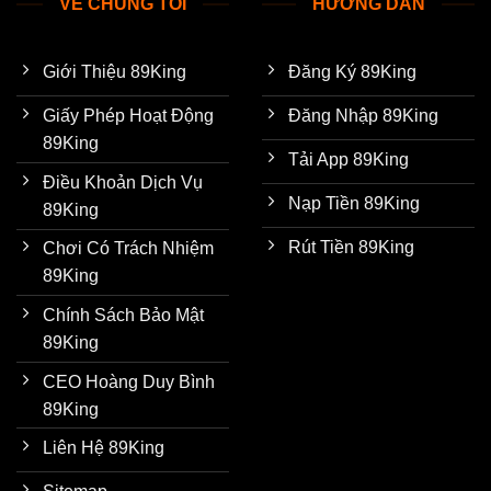
VỀ CHÚNG TÔI
HƯỚNG DẪN
Giới Thiệu 89King
Đăng Ký 89King
Giấy Phép Hoạt Động
Đăng Nhập 89King
89King
Tải App 89King
Điều Khoản Dịch Vụ
Nạp Tiền 89King
89King
Rút Tiền 89King
Chơi Có Trách Nhiệm
89King
Chính Sách Bảo Mật
89King
CEO Hoàng Duy Bình
89King
Liên Hệ 89King