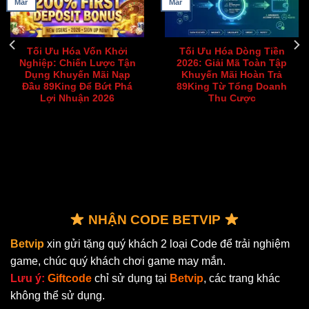
Mar
Mar
2026
Bản Đồ Quyền Lực 2026:
Chinh Phục Vòng Cược
Giải Mã Toàn Tập Ưu Đãi
Thông Minh: Cẩm Nang
VIP 89King Dành Riêng
Tối Ưu Hóa Ưu Đãi
Cho Giới Tinh Hoa
Thưởng Mỗi Ngày
89King 2026
NHẬN CODE BETVIP
Betvip
xin gửi tặng quý khách 2 loại Code để trải nghiệm
game, chúc quý khách chơi game may mắn.
Lưu ý:
Giftcode
chỉ sử dụng tại
Betvip
, các trang khác
không thể sử dụng.