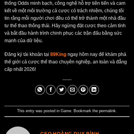
thống Odds minh bạch, công nghệ hỗ trợ tiên tiến và cam
kết về một môi trường cá cược có trách nhiệm, chúng tôi
tin rằng mỗi người chơi đều có thể trở thành một nhà đầu
tư thể thao thông thái. Hãy ngừng đặt cược theo cảm tính
và bắt đầu hành trình chinh phục các trận đấu bằng sức
mạnh của dữ liệu.
Đăng ký tài khoản tại
89King
ngay hôm nay để khám phá
thế giới cá cược thể thao chuyên nghiệp, an toàn và đẳng
cấp nhất 2026!
This entry was posted in
Game
. Bookmark the
permalink
.
CEO HOÀNG DUY BÌNH