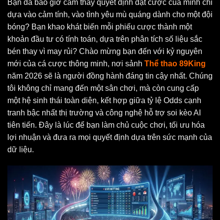
Bạn đã bao giờ cảm thấy quyết định đặt cược của mình chỉ
dựa vào cảm tính, vào tình yêu mù quáng dành cho một đội
bóng? Bạn khao khát biến mỗi phiếu cược thành một
khoản đầu tư có tính toán, dựa trên phân tích số liệu sắc
bén thay vì may rủi? Chào mừng bạn đến với kỷ nguyên
mới của cá cược thông minh, nơi sảnh
Thể thao 89King
năm 2026 sẽ là người đồng hành đáng tin cậy nhất. Chúng
tôi không chỉ mang đến một sân chơi, mà còn cung cấp
một hệ sinh thái toàn diện, kết hợp giữa tỷ lệ Odds cạnh
tranh bậc nhất thị trường và công nghệ hỗ trợ soi kèo AI
tiên tiến. Đây là lúc để bạn làm chủ cuộc chơi, tối ưu hóa
lợi nhuận và đưa ra mọi quyết định dựa trên sức mạnh của
dữ liệu.