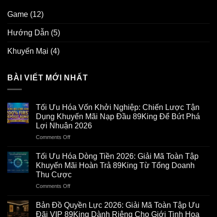
Game
(12)
Hướng Dẫn
(5)
Khuyến Mại
(4)
BÀI VIẾT MỚI NHẤT
Tối Ưu Hóa Vốn Khởi Nghiệp: Chiến Lược Tận
Dụng Khuyến Mãi Nạp Đầu 89King Để Bứt Phá
Lợi Nhuận 2026
on
Comments Off
Tối
Ưu
Tối Ưu Hóa Dòng Tiền 2026: Giải Mã Toàn Tập
Hóa
Khuyến Mãi Hoàn Trả 89King Từ Tổng Doanh
Vốn
Thu Cược
Khởi
on
Comments Off
Nghiệp:
Tối
Chiến
Ưu
Lược
Bản Đồ Quyền Lực 2026: Giải Mã Toàn Tập Ưu
Hóa
Tận
Đãi VIP 89King Dành Riêng Cho Giới Tinh Hoa