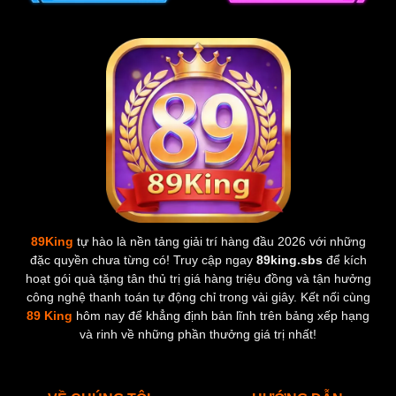
89King
tự hào là nền tảng giải trí hàng đầu 2026 với những
đặc quyền chưa từng có! Truy cập ngay
89king.sbs
để kích
hoạt gói quà tặng tân thủ trị giá hàng triệu đồng và tận hưởng
công nghệ thanh toán tự động chỉ trong vài giây. Kết nối cùng
89 King
hôm nay để khẳng định bản lĩnh trên bảng xếp hạng
và rinh về những phần thưởng giá trị nhất!